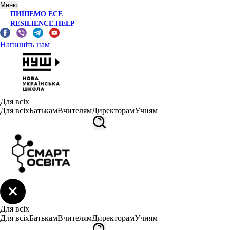
Меню
ПИШЕМО ЕСЕ
RESILIENCE.HELP
Напишіть нам
Для всіх
Для всіх
Батькам
Вчителям
Директорам
Учням
Для всіх
Для всіх
Батькам
Вчителям
Директорам
Учням