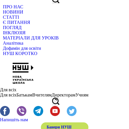
ПРО НАС
НОВИНИ
СТАТТІ
Є ПИТАННЯ
ПОГЛЯД
ІНКЛЮЗІЯ
МАТЕРІАЛИ ДЛЯ УРОКІВ
Аналітика
Дофамін для освіти
НУШ КОРОТКО
Для всіх
Для всіх
Батькам
Вчителям
Директорам
Учням
Напишіть нам
Банери НУШ