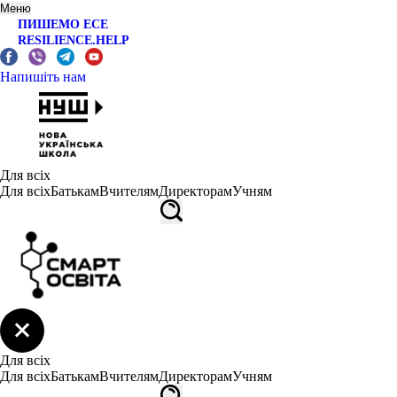
Меню
ПИШЕМО ЕСЕ
RESILIENCE.HELP
Напишіть нам
Для всіх
Для всіх
Батькам
Вчителям
Директорам
Учням
Для всіх
Для всіх
Батькам
Вчителям
Директорам
Учням