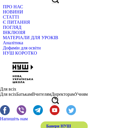
ПРО НАС
НОВИНИ
СТАТТІ
Є ПИТАННЯ
ПОГЛЯД
ІНКЛЮЗІЯ
МАТЕРІАЛИ ДЛЯ УРОКІВ
Аналітика
Дофамін для освіти
НУШ КОРОТКО
Для всіх
Для всіх
Батькам
Вчителям
Директорам
Учням
Напишіть нам
Банери НУШ