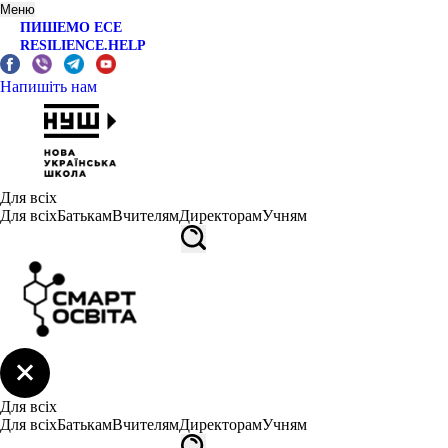
Меню
ПИШЕМО ЕСЕ
RESILIENCE.HELP
Напишіть нам
Для всіх
Для всіх
Батькам
Вчителям
Директорам
Учням
Для всіх
Для всіх
Батькам
Вчителям
Директорам
Учням