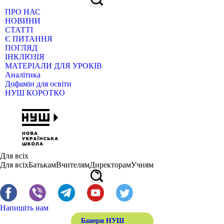
ПРО НАС
НОВИНИ
СТАТТІ
Є ПИТАННЯ
ПОГЛЯД
ІНКЛЮЗІЯ
МАТЕРІАЛИ ДЛЯ УРОКІВ
Аналітика
Дофамін для освіти
НУШ КОРОТКО
Для всіх
Для всіх
Батькам
Вчителям
Директорам
Учням
Напишіть нам
Банери НУШ