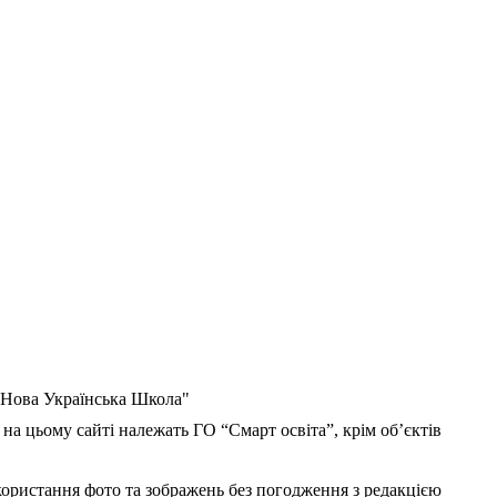
 "Нова Українська Школа"
 на цьому сайті належать ГО “Смарт освіта”, крім об’єктів
користання фото та зображень без погодження з редакцією