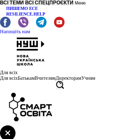
ВСІ ТЕМИ
ВСІ СПЕЦПРОЄКТИ
Меню
ПИШЕМО ЕСЕ
RESILIENCE.HELP
Напишіть нам
Для всіх
Для всіх
Батькам
Вчителям
Директорам
Учням