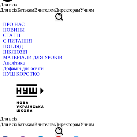
Для всіх
Для всіх
Батькам
Вчителям
Директорам
Учням
ПРО НАС
НОВИНИ
СТАТТІ
Є ПИТАННЯ
ПОГЛЯД
ІНКЛЮЗІЯ
МАТЕРІАЛИ ДЛЯ УРОКІВ
Аналітика
Дофамін для освіти
НУШ КОРОТКО
Для всіх
Для всіх
Батькам
Вчителям
Директорам
Учням