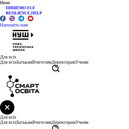
Меню
ПИШЕМО ЕСЕ
RESILIENCE.HELP
Напишіть нам
Для всіх
Для всіх
Батькам
Вчителям
Директорам
Учням
Для всіх
Для всіх
Батькам
Вчителям
Директорам
Учням