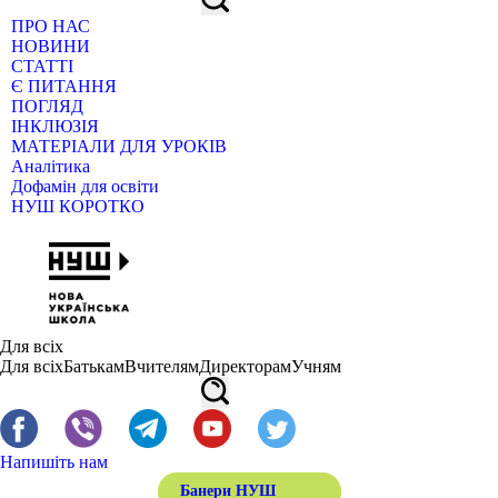
ПРО НАС
НОВИНИ
СТАТТІ
Є ПИТАННЯ
ПОГЛЯД
ІНКЛЮЗІЯ
МАТЕРІАЛИ ДЛЯ УРОКІВ
Аналітика
Дофамін для освіти
НУШ КОРОТКО
Для всіх
Для всіх
Батькам
Вчителям
Директорам
Учням
Напишіть нам
Банери НУШ