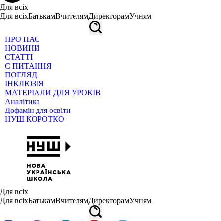
Для всіх
Для всіх
Батькам
Вчителям
Директорам
Учням
ПРО НАС
НОВИНИ
СТАТТІ
Є ПИТАННЯ
ПОГЛЯД
ІНКЛЮЗІЯ
МАТЕРІАЛИ ДЛЯ УРОКІВ
Аналітика
Дофамін для освіти
НУШ КОРОТКО
Для всіх
Для всіх
Батькам
Вчителям
Директорам
Учням