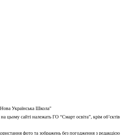
 "Нова Українська Школа"
 на цьому сайті належать ГО “Смарт освіта”, крім об’єктів
користання фото та зображень без погодження з редакцією