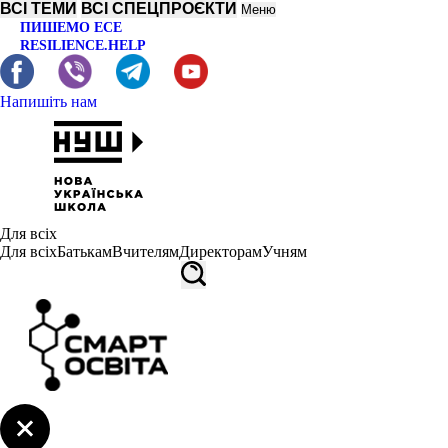
ВСІ ТЕМИ
ВСІ СПЕЦПРОЄКТИ
Меню
ПИШЕМО ЕСЕ
RESILIENCE.HELP
Напишіть нам
Для всіх
Для всіх
Батькам
Вчителям
Директорам
Учням