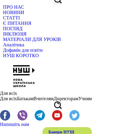
ПРО НАС
НОВИНИ
СТАТТІ
Є ПИТАННЯ
ПОГЛЯД
ІНКЛЮЗІЯ
МАТЕРІАЛИ ДЛЯ УРОКІВ
Аналітика
Дофамін для освіти
НУШ КОРОТКО
Для всіх
Для всіх
Батькам
Вчителям
Директорам
Учням
Напишіть нам
Банери НУШ