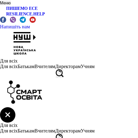
Меню
ПИШЕМО ЕСЕ
RESILIENCE.HELP
Напишіть нам
Для всіх
Для всіх
Батькам
Вчителям
Директорам
Учням
Для всіх
Для всіх
Батькам
Вчителям
Директорам
Учням