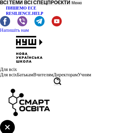
ВСІ ТЕМИ
ВСІ СПЕЦПРОЄКТИ
Меню
ПИШЕМО ЕСЕ
RESILIENCE.HELP
Напишіть нам
Для всіх
Для всіх
Батькам
Вчителям
Директорам
Учням