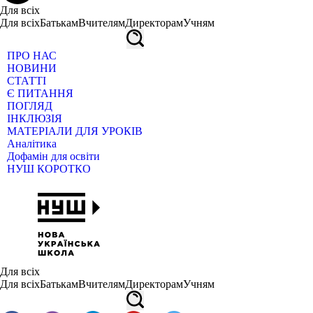
Для всіх
Для всіх
Батькам
Вчителям
Директорам
Учням
ПРО НАС
НОВИНИ
СТАТТІ
Є ПИТАННЯ
ПОГЛЯД
ІНКЛЮЗІЯ
МАТЕРІАЛИ ДЛЯ УРОКІВ
Аналітика
Дофамін для освіти
НУШ КОРОТКО
Для всіх
Для всіх
Батькам
Вчителям
Директорам
Учням