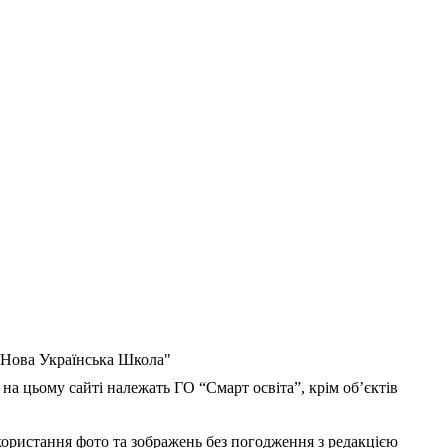
 "Нова Українська Школа"
 на цьому сайті належать ГО “Смарт освіта”, крім об’єктів
користання фото та зображень без погодження з редакцією