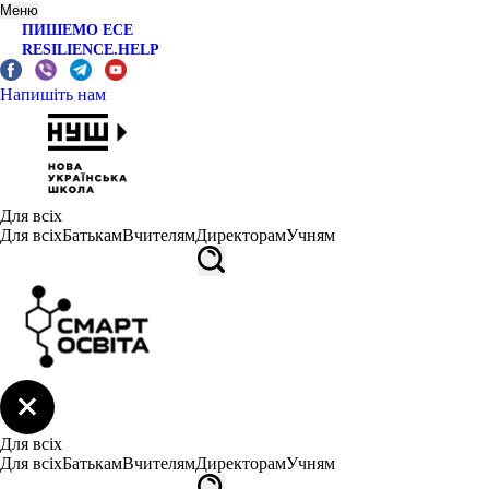
Меню
ПИШЕМО ЕСЕ
RESILIENCE.HELP
Напишіть нам
Для всіх
Для всіх
Батькам
Вчителям
Директорам
Учням
Для всіх
Для всіх
Батькам
Вчителям
Директорам
Учням