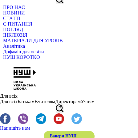
ПРО НАС
НОВИНИ
СТАТТІ
Є ПИТАННЯ
ПОГЛЯД
ІНКЛЮЗІЯ
МАТЕРІАЛИ ДЛЯ УРОКІВ
Аналітика
Дофамін для освіти
НУШ КОРОТКО
Для всіх
Для всіх
Батькам
Вчителям
Директорам
Учням
Напишіть нам
Банери НУШ