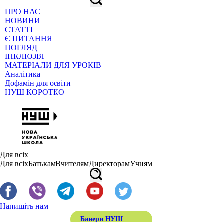
ПРО НАС
НОВИНИ
СТАТТІ
Є ПИТАННЯ
ПОГЛЯД
ІНКЛЮЗІЯ
МАТЕРІАЛИ ДЛЯ УРОКІВ
Аналітика
Дофамін для освіти
НУШ КОРОТКО
Для всіх
Для всіх
Батькам
Вчителям
Директорам
Учням
Напишіть нам
Банери НУШ