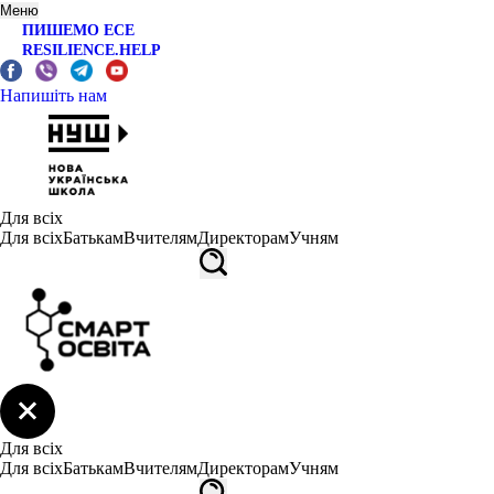
Меню
ПИШЕМО ЕСЕ
RESILIENCE.HELP
Напишіть нам
Для всіх
Для всіх
Батькам
Вчителям
Директорам
Учням
Для всіх
Для всіх
Батькам
Вчителям
Директорам
Учням