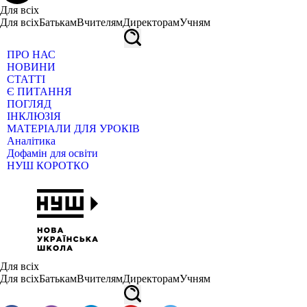
Для всіх
Для всіх
Батькам
Вчителям
Директорам
Учням
ПРО НАС
НОВИНИ
СТАТТІ
Є ПИТАННЯ
ПОГЛЯД
ІНКЛЮЗІЯ
МАТЕРІАЛИ ДЛЯ УРОКІВ
Аналітика
Дофамін для освіти
НУШ КОРОТКО
Для всіх
Для всіх
Батькам
Вчителям
Директорам
Учням