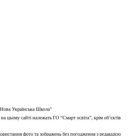
 "Нова Українська Школа"
 на цьому сайті належать ГО “Смарт освіта”, крім об’єктів
користання фото та зображень без погодження з редакцією