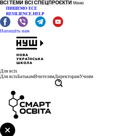
ВСІ ТЕМИ
ВСІ СПЕЦПРОЄКТИ
Меню
ПИШЕМО ЕСЕ
RESILIENCE.HELP
Напишіть нам
Для всіх
Для всіх
Батькам
Вчителям
Директорам
Учням