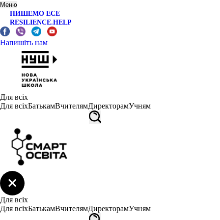
Меню
ПИШЕМО ЕСЕ
RESILIENCE.HELP
Напишіть нам
Для всіх
Для всіх
Батькам
Вчителям
Директорам
Учням
Для всіх
Для всіх
Батькам
Вчителям
Директорам
Учням