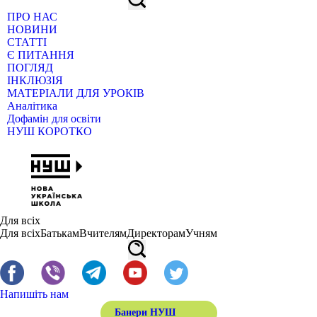
ПРО НАС
НОВИНИ
СТАТТІ
Є ПИТАННЯ
ПОГЛЯД
ІНКЛЮЗІЯ
МАТЕРІАЛИ ДЛЯ УРОКІВ
Аналітика
Дофамін для освіти
НУШ КОРОТКО
Для всіх
Для всіх
Батькам
Вчителям
Директорам
Учням
Напишіть нам
Банери НУШ