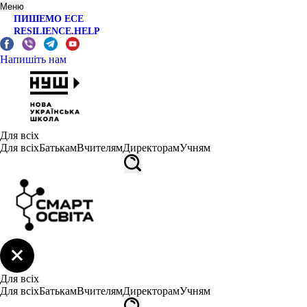
Меню
ПИШЕМО ЕСЕ
RESILIENCE.HELP
Напишіть нам
Для всіх
Для всіх
Батькам
Вчителям
Директорам
Учням
Для всіх
Для всіх
Батькам
Вчителям
Директорам
Учням