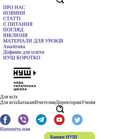
ПРО НАС
НОВИНИ
СТАТТІ
Є ПИТАННЯ
ПОГЛЯД
ІНКЛЮЗІЯ
МАТЕРІАЛИ ДЛЯ УРОКІВ
Аналітика
Дофамін для освіти
НУШ КОРОТКО
Для всіх
Для всіх
Батькам
Вчителям
Директорам
Учням
Напишіть нам
Банери НУШ