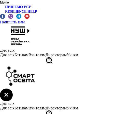
Меню
ПИШЕМО ЕСЕ
RESILIENCE.HELP
Напишіть нам
Для всіх
Для всіх
Батькам
Вчителям
Директорам
Учням
Для всіх
Для всіх
Батькам
Вчителям
Директорам
Учням