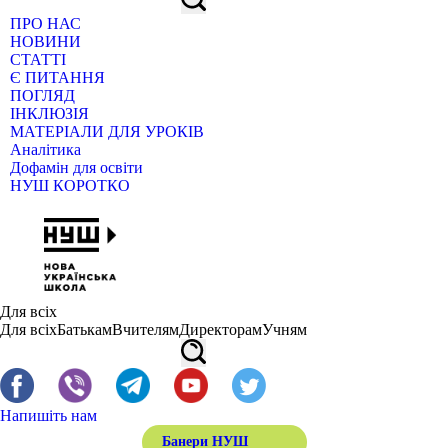
ПРО НАС
НОВИНИ
СТАТТІ
Є ПИТАННЯ
ПОГЛЯД
ІНКЛЮЗІЯ
МАТЕРІАЛИ ДЛЯ УРОКІВ
Аналітика
Дофамін для освіти
НУШ КОРОТКО
Для всіх
Для всіх
Батькам
Вчителям
Директорам
Учням
Напишіть нам
Банери НУШ