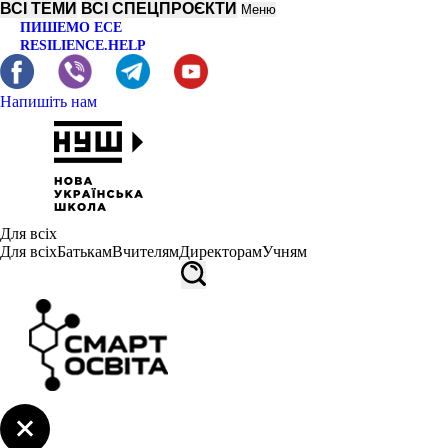
ВСІ ТЕМИ
ВСІ СПЕЦПРОЄКТИ
Меню
ПИШЕМО ЕСЕ
RESILIENCE.HELP
Напишіть нам
Для всіх
Для всіх
Батькам
Вчителям
Директорам
Учням