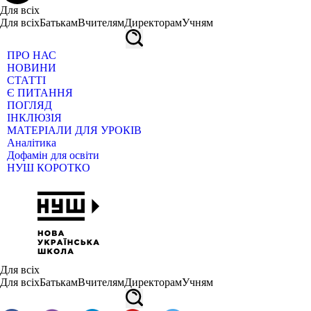
Для всіх
Для всіх
Батькам
Вчителям
Директорам
Учням
ПРО НАС
НОВИНИ
СТАТТІ
Є ПИТАННЯ
ПОГЛЯД
ІНКЛЮЗІЯ
МАТЕРІАЛИ ДЛЯ УРОКІВ
Аналітика
Дофамін для освіти
НУШ КОРОТКО
Для всіх
Для всіх
Батькам
Вчителям
Директорам
Учням