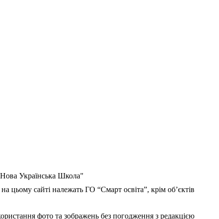
 "Нова Українська Школа"
 на цьому сайті належать ГО “Смарт освіта”, крім об’єктів
користання фото та зображень без погодження з редакцією