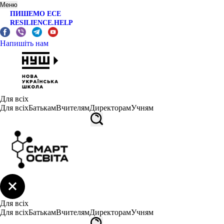
Меню
ПИШЕМО ЕСЕ
RESILIENCE.HELP
Напишіть нам
Для всіх
Для всіх
Батькам
Вчителям
Директорам
Учням
Для всіх
Для всіх
Батькам
Вчителям
Директорам
Учням