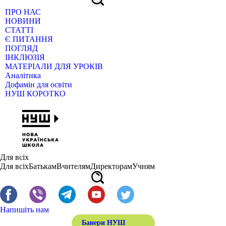
ПРО НАС
НОВИНИ
СТАТТІ
Є ПИТАННЯ
ПОГЛЯД
ІНКЛЮЗІЯ
МАТЕРІАЛИ ДЛЯ УРОКІВ
Аналітика
Дофамін для освіти
НУШ КОРОТКО
Для всіх
Для всіх
Батькам
Вчителям
Директорам
Учням
Напишіть нам
Банери НУШ