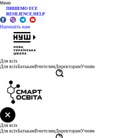
Меню
ПИШЕМО ЕСЕ
RESILIENCE.HELP
Напишіть нам
Для всіх
Для всіх
Батькам
Вчителям
Директорам
Учням
Для всіх
Для всіх
Батькам
Вчителям
Директорам
Учням