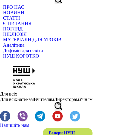
ПРО НАС
НОВИНИ
СТАТТІ
Є ПИТАННЯ
ПОГЛЯД
ІНКЛЮЗІЯ
МАТЕРІАЛИ ДЛЯ УРОКІВ
Аналітика
Дофамін для освіти
НУШ КОРОТКО
Для всіх
Для всіх
Батькам
Вчителям
Директорам
Учням
Напишіть нам
Банери НУШ