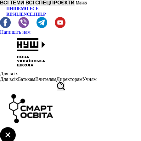
ВСІ ТЕМИ
ВСІ СПЕЦПРОЄКТИ
Меню
ПИШЕМО ЕСЕ
RESILIENCE.HELP
Напишіть нам
Для всіх
Для всіх
Батькам
Вчителям
Директорам
Учням