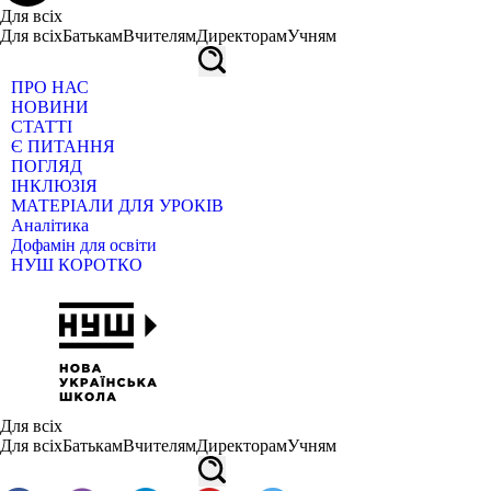
Для всіх
Для всіх
Батькам
Вчителям
Директорам
Учням
ПРО НАС
НОВИНИ
СТАТТІ
Є ПИТАННЯ
ПОГЛЯД
ІНКЛЮЗІЯ
МАТЕРІАЛИ ДЛЯ УРОКІВ
Аналітика
Дофамін для освіти
НУШ КОРОТКО
Для всіх
Для всіх
Батькам
Вчителям
Директорам
Учням