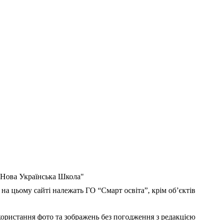
 "Нова Українська Школа"
 на цьому сайті належать ГО “Смарт освіта”, крім об’єктів
користання фото та зображень без погодження з редакцією