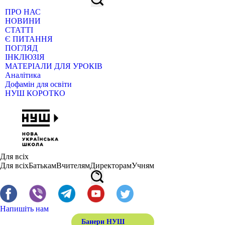
ПРО НАС
НОВИНИ
СТАТТІ
Є ПИТАННЯ
ПОГЛЯД
ІНКЛЮЗІЯ
МАТЕРІАЛИ ДЛЯ УРОКІВ
Аналітика
Дофамін для освіти
НУШ КОРОТКО
Для всіх
Для всіх
Батькам
Вчителям
Директорам
Учням
Напишіть нам
Банери НУШ