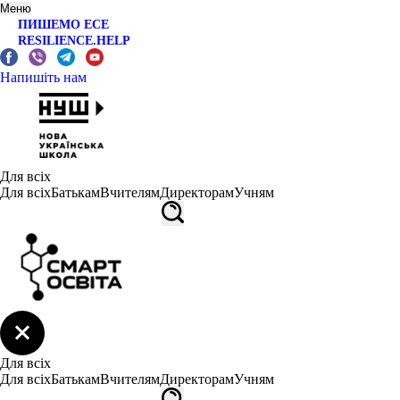
Меню
ПИШЕМО ЕСЕ
RESILIENCE.HELP
Напишіть нам
Для всіх
Для всіх
Батькам
Вчителям
Директорам
Учням
Для всіх
Для всіх
Батькам
Вчителям
Директорам
Учням