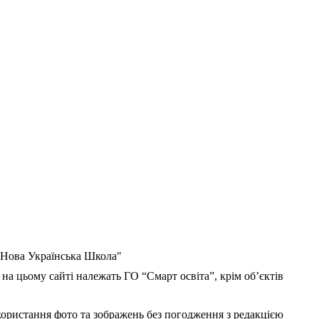
 "Нова Українська Школа"
 на цьому сайті належать ГО “Смарт освіта”, крім об’єктів
користання фото та зображень без погодження з редакцією