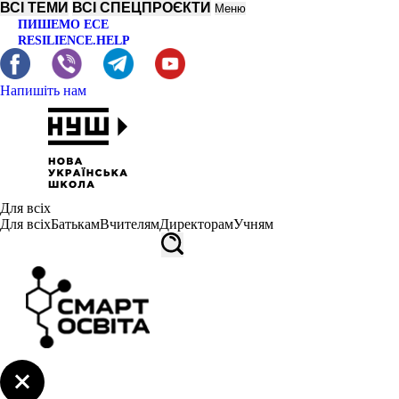
ВСІ ТЕМИ
ВСІ СПЕЦПРОЄКТИ
Меню
ПИШЕМО ЕСЕ
RESILIENCE.HELP
Напишіть нам
Для всіх
Для всіх
Батькам
Вчителям
Директорам
Учням