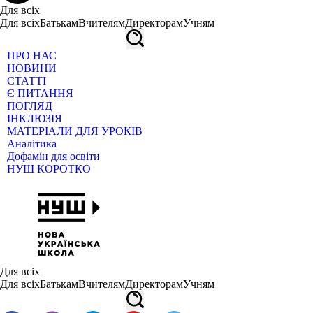
Для всіх
Для всіх
Батькам
Вчителям
Директорам
Учням
ПРО НАС
НОВИНИ
СТАТТІ
Є ПИТАННЯ
ПОГЛЯД
ІНКЛЮЗІЯ
МАТЕРІАЛИ ДЛЯ УРОКІВ
Аналітика
Дофамін для освіти
НУШ КОРОТКО
Для всіх
Для всіх
Батькам
Вчителям
Директорам
Учням