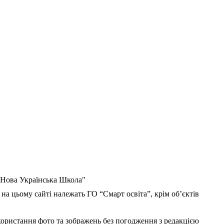
 "Нова Українська Школа"
 на цьому сайті належать ГО “Смарт освіта”, крім об’єктів
користання фото та зображень без погодження з редакцією