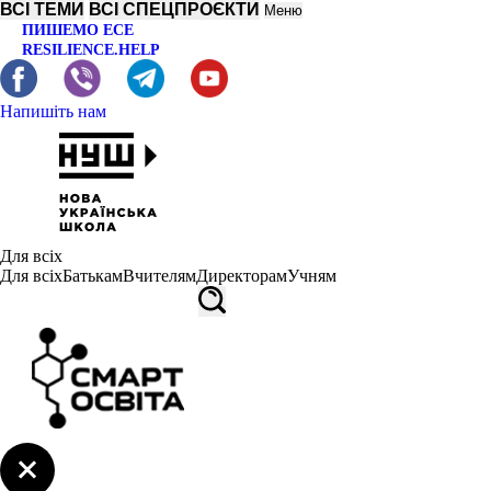
ВСІ ТЕМИ
ВСІ СПЕЦПРОЄКТИ
Меню
ПИШЕМО ЕСЕ
RESILIENCE.HELP
Напишіть нам
Для всіх
Для всіх
Батькам
Вчителям
Директорам
Учням