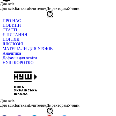
Для всіх
Для всіх
Батькам
Вчителям
Директорам
Учням
ПРО НАС
НОВИНИ
СТАТТІ
Є ПИТАННЯ
ПОГЛЯД
ІНКЛЮЗІЯ
МАТЕРІАЛИ ДЛЯ УРОКІВ
Аналітика
Дофамін для освіти
НУШ КОРОТКО
Для всіх
Для всіх
Батькам
Вчителям
Директорам
Учням