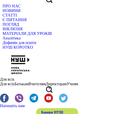
ПРО НАС
НОВИНИ
СТАТТІ
Є ПИТАННЯ
ПОГЛЯД
ІНКЛЮЗІЯ
МАТЕРІАЛИ ДЛЯ УРОКІВ
Аналітика
Дофамін для освіти
НУШ КОРОТКО
Для всіх
Для всіх
Батькам
Вчителям
Директорам
Учням
Напишіть нам
Банери НУШ