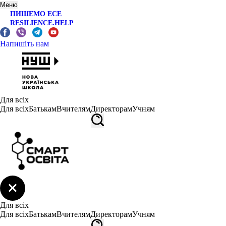
Меню
ПИШЕМО ЕСЕ
RESILIENCE.HELP
Напишіть нам
Для всіх
Для всіх
Батькам
Вчителям
Директорам
Учням
Для всіх
Для всіх
Батькам
Вчителям
Директорам
Учням