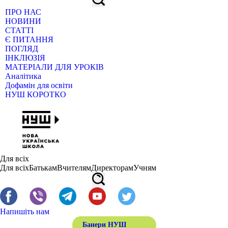
ПРО НАС
НОВИНИ
СТАТТІ
Є ПИТАННЯ
ПОГЛЯД
ІНКЛЮЗІЯ
МАТЕРІАЛИ ДЛЯ УРОКІВ
Аналітика
Дофамін для освіти
НУШ КОРОТКО
Для всіх
Для всіх
Батькам
Вчителям
Директорам
Учням
Напишіть нам
Банери НУШ