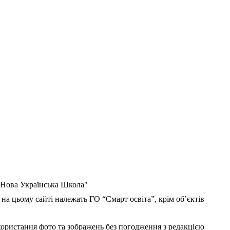
 "Нова Українська Школа"
 на цьому сайті належать ГО “Смарт освіта”, крім об’єктів
користання фото та зображень без погодження з редакцією