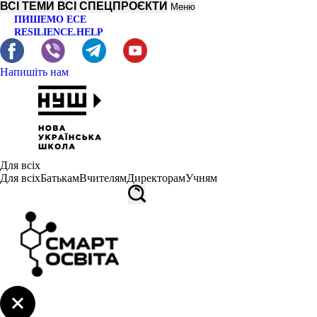
ВСІ ТЕМИ
ВСІ СПЕЦПРОЄКТИ
Меню
ПИШЕМО ЕСЕ
RESILIENCE.HELP
Напишіть нам
Для всіх
Для всіх
Батькам
Вчителям
Директорам
Учням