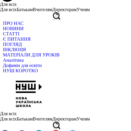
Для всіх
Для всіх
Батькам
Вчителям
Директорам
Учням
ПРО НАС
НОВИНИ
СТАТТІ
Є ПИТАННЯ
ПОГЛЯД
ІНКЛЮЗІЯ
МАТЕРІАЛИ ДЛЯ УРОКІВ
Аналітика
Дофамін для освіти
НУШ КОРОТКО
Для всіх
Для всіх
Батькам
Вчителям
Директорам
Учням