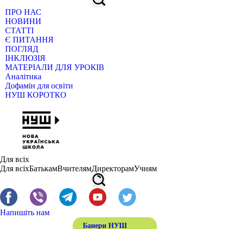
ПРО НАС
НОВИНИ
СТАТТІ
Є ПИТАННЯ
ПОГЛЯД
ІНКЛЮЗІЯ
МАТЕРІАЛИ ДЛЯ УРОКІВ
Аналітика
Дофамін для освіти
НУШ КОРОТКО
Для всіх
Для всіх
Батькам
Вчителям
Директорам
Учням
Напишіть нам
Банери НУШ