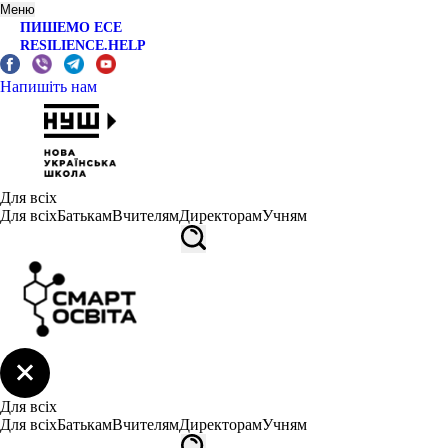
Меню
ПИШЕМО ЕСЕ
RESILIENCE.HELP
Напишіть нам
Для всіх
Для всіх
Батькам
Вчителям
Директорам
Учням
Для всіх
Для всіх
Батькам
Вчителям
Директорам
Учням