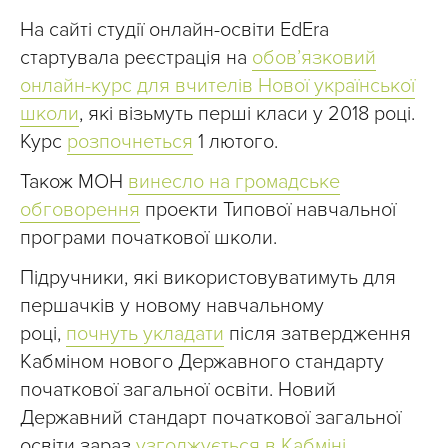
На сайті студії онлайн-освіти EdEra
стартувала реєстрація на
обов’язковий
онлайн-курс для вчителів Нової української
школи
, які візьмуть перші класи у 2018 році.
Курс
розпочнеться
1 лютого.
Також МОН
винесло на громадське
обговорення
проекти Типової навчальної
програми початкової школи.
Підручники, які використовуватимуть для
першачків у новому навчальному
році,
почнуть укладати
після затвердження
Кабміном нового Державного стандарту
початкової загальної освіти. Новий
Державний стандарт початкової загальної
освіти зараз
узгоджується в Кабміні
.