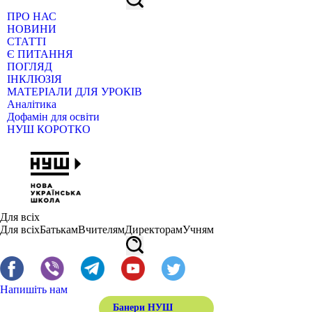
ПРО НАС
НОВИНИ
СТАТТІ
Є ПИТАННЯ
ПОГЛЯД
ІНКЛЮЗІЯ
МАТЕРІАЛИ ДЛЯ УРОКІВ
Аналітика
Дофамін для освіти
НУШ КОРОТКО
Для всіх
Для всіх
Батькам
Вчителям
Директорам
Учням
Напишіть нам
Банери НУШ