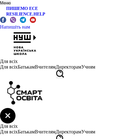
Меню
ПИШЕМО ЕСЕ
RESILIENCE.HELP
Напишіть нам
Для всіх
Для всіх
Батькам
Вчителям
Директорам
Учням
Для всіх
Для всіх
Батькам
Вчителям
Директорам
Учням