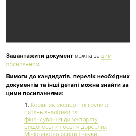
Завантажити документ
можна за
цим
посиланням
.
Вимоги до кандидатів, перелік необхідних
документів та інші деталі можна знайти за
цими посиланнями:
Керівник експертної групи з
питань аналітики та
фінансування директорату
вищої освіти і освіти дорослих
Міністерства освіти і науки