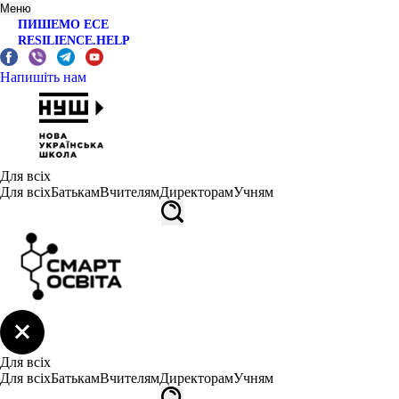
Меню
ПИШЕМО ЕСЕ
RESILIENCE.HELP
Напишіть нам
Для всіх
Для всіх
Батькам
Вчителям
Директорам
Учням
Для всіх
Для всіх
Батькам
Вчителям
Директорам
Учням