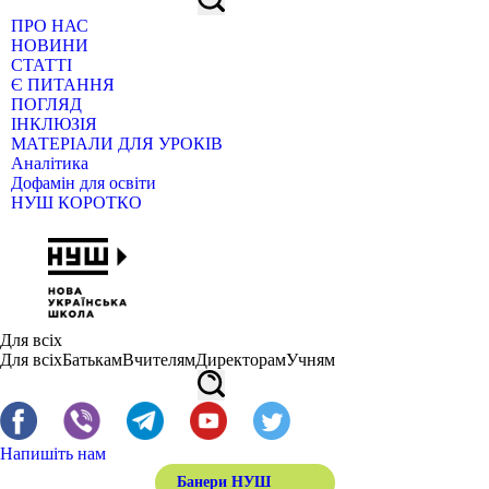
ПРО НАС
НОВИНИ
СТАТТІ
Є ПИТАННЯ
ПОГЛЯД
ІНКЛЮЗІЯ
МАТЕРІАЛИ ДЛЯ УРОКІВ
Аналітика
Дофамін для освіти
НУШ КОРОТКО
Для всіх
Для всіх
Батькам
Вчителям
Директорам
Учням
Напишіть нам
Банери НУШ