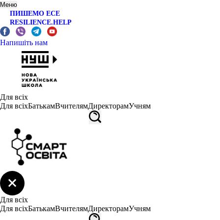
Меню
ПИШЕМО ЕСЕ
RESILIENCE.HELP
Напишіть нам
Для всіх
Для всіх
Батькам
Вчителям
Директорам
Учням
Для всіх
Для всіх
Батькам
Вчителям
Директорам
Учням