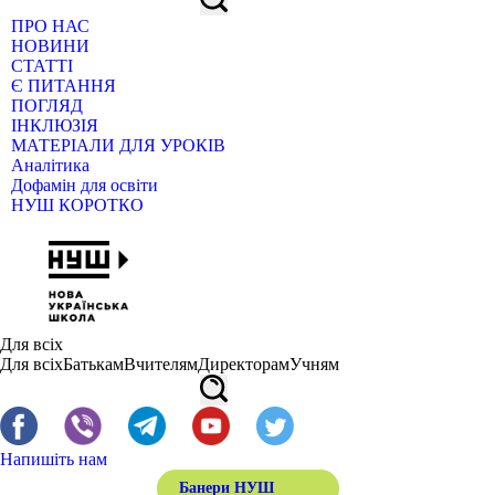
ПРО НАС
НОВИНИ
СТАТТІ
Є ПИТАННЯ
ПОГЛЯД
ІНКЛЮЗІЯ
МАТЕРІАЛИ ДЛЯ УРОКІВ
Аналітика
Дофамін для освіти
НУШ КОРОТКО
Для всіх
Для всіх
Батькам
Вчителям
Директорам
Учням
Напишіть нам
Банери НУШ