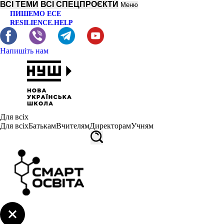
ВСІ ТЕМИ
ВСІ СПЕЦПРОЄКТИ
Меню
ПИШЕМО ЕСЕ
RESILIENCE.HELP
Напишіть нам
Для всіх
Для всіх
Батькам
Вчителям
Директорам
Учням