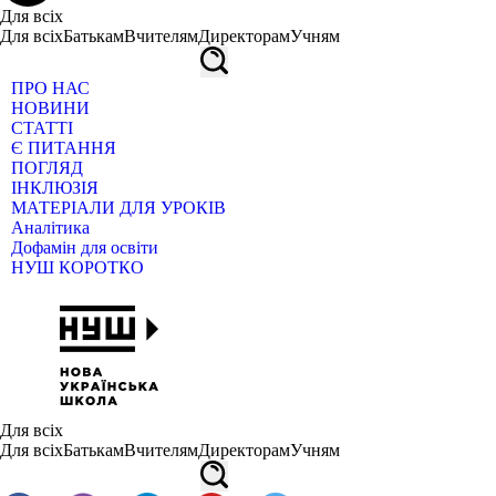
Для всіх
Для всіх
Батькам
Вчителям
Директорам
Учням
ПРО НАС
НОВИНИ
СТАТТІ
Є ПИТАННЯ
ПОГЛЯД
ІНКЛЮЗІЯ
МАТЕРІАЛИ ДЛЯ УРОКІВ
Аналітика
Дофамін для освіти
НУШ КОРОТКО
Для всіх
Для всіх
Батькам
Вчителям
Директорам
Учням