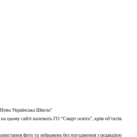
 "Нова Українська Школа"
 на цьому сайті належать ГО “Смарт освіта”, крім об’єктів
користання фото та зображень без погодження з редакцією