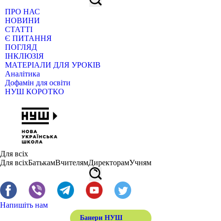
ПРО НАС
НОВИНИ
СТАТТІ
Є ПИТАННЯ
ПОГЛЯД
ІНКЛЮЗІЯ
МАТЕРІАЛИ ДЛЯ УРОКІВ
Аналітика
Дофамін для освіти
НУШ КОРОТКО
Для всіх
Для всіх
Батькам
Вчителям
Директорам
Учням
Напишіть нам
Банери НУШ