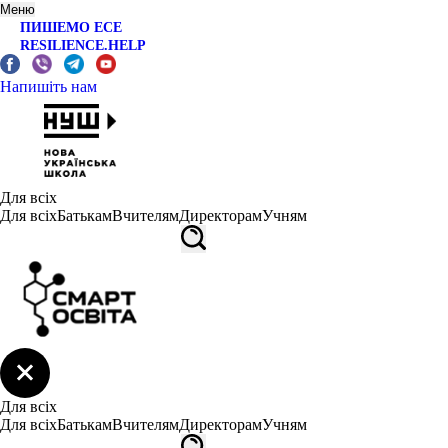
Меню
ПИШЕМО ЕСЕ
RESILIENCE.HELP
Напишіть нам
Для всіх
Для всіх
Батькам
Вчителям
Директорам
Учням
Для всіх
Для всіх
Батькам
Вчителям
Директорам
Учням