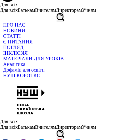
Для всіх
Для всіх
Батькам
Вчителям
Директорам
Учням
ПРО НАС
НОВИНИ
СТАТТІ
Є ПИТАННЯ
ПОГЛЯД
ІНКЛЮЗІЯ
МАТЕРІАЛИ ДЛЯ УРОКІВ
Аналітика
Дофамін для освіти
НУШ КОРОТКО
Для всіх
Для всіх
Батькам
Вчителям
Директорам
Учням