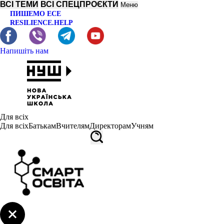
ВСІ ТЕМИ
ВСІ СПЕЦПРОЄКТИ
Меню
ПИШЕМО ЕСЕ
RESILIENCE.HELP
Напишіть нам
Для всіх
Для всіх
Батькам
Вчителям
Директорам
Учням