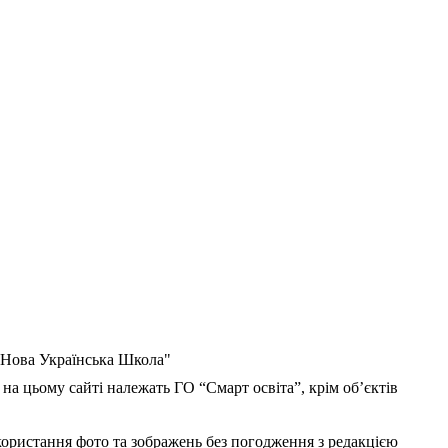
 "Нова Українська Школа"
 на цьому сайті належать ГО “Смарт освіта”, крім об’єктів
користання фото та зображень без погодження з редакцією