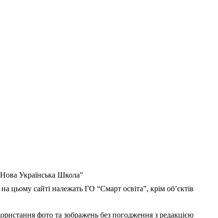
 "Нова Українська Школа"
 на цьому сайті належать ГО “Смарт освіта”, крім об’єктів
користання фото та зображень без погодження з редакцією