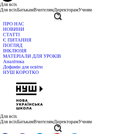
Для всіх
Для всіх
Батькам
Вчителям
Директорам
Учням
ПРО НАС
НОВИНИ
СТАТТІ
Є ПИТАННЯ
ПОГЛЯД
ІНКЛЮЗІЯ
МАТЕРІАЛИ ДЛЯ УРОКІВ
Аналітика
Дофамін для освіти
НУШ КОРОТКО
Для всіх
Для всіх
Батькам
Вчителям
Директорам
Учням