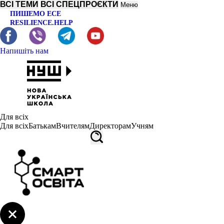
ВСІ ТЕМИ
ВСІ СПЕЦПРОЄКТИ
Меню
ПИШЕМО ЕСЕ
RESILIENCE.HELP
Напишіть нам
Для всіх
Для всіх
Батькам
Вчителям
Директорам
Учням