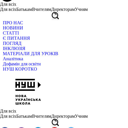
Для всіх
Для всіх
Батькам
Вчителям
Директорам
Учням
ПРО НАС
НОВИНИ
СТАТТІ
Є ПИТАННЯ
ПОГЛЯД
ІНКЛЮЗІЯ
МАТЕРІАЛИ ДЛЯ УРОКІВ
Аналітика
Дофамін для освіти
НУШ КОРОТКО
Для всіх
Для всіх
Батькам
Вчителям
Директорам
Учням