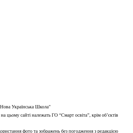
 "Нова Українська Школа"
 на цьому сайті належать ГО “Смарт освіта”, крім об’єктів
користання фото та зображень без погодження з редакцією