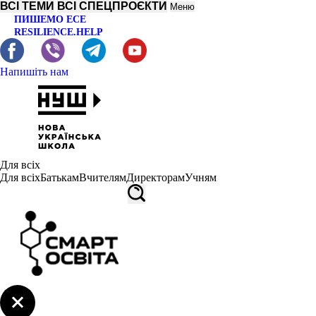
ВСІ ТЕМИ
ВСІ СПЕЦПРОЄКТИ
Меню
ПИШЕМО ЕСЕ
RESILIENCE.HELP
Напишіть нам
Для всіх
Для всіх
Батькам
Вчителям
Директорам
Учням