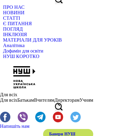
ПРО НАС
НОВИНИ
СТАТТІ
Є ПИТАННЯ
ПОГЛЯД
ІНКЛЮЗІЯ
МАТЕРІАЛИ ДЛЯ УРОКІВ
Аналітика
Дофамін для освіти
НУШ КОРОТКО
Для всіх
Для всіх
Батькам
Вчителям
Директорам
Учням
Напишіть нам
Банери НУШ