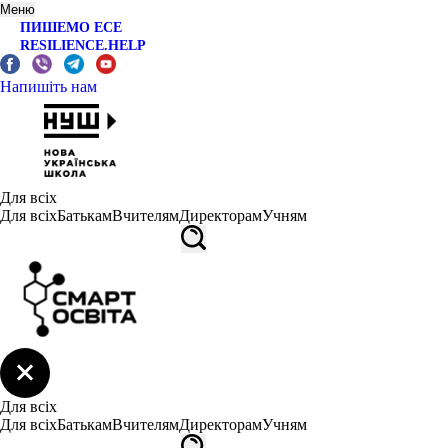
Меню
ПИШЕМО ЕСЕ
RESILIENCE.HELP
Напишіть нам
Для всіх
Для всіх
Батькам
Вчителям
Директорам
Учням
Для всіх
Для всіх
Батькам
Вчителям
Директорам
Учням