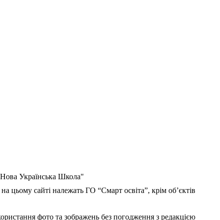
 "Нова Українська Школа"
 на цьому сайті належать ГО “Смарт освіта”, крім об’єктів
користання фото та зображень без погодження з редакцією