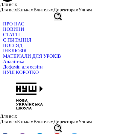
Для всіх
Для всіх
Батькам
Вчителям
Директорам
Учням
ПРО НАС
НОВИНИ
СТАТТІ
Є ПИТАННЯ
ПОГЛЯД
ІНКЛЮЗІЯ
МАТЕРІАЛИ ДЛЯ УРОКІВ
Аналітика
Дофамін для освіти
НУШ КОРОТКО
Для всіх
Для всіх
Батькам
Вчителям
Директорам
Учням