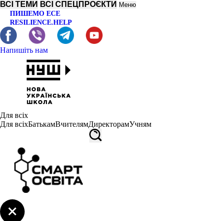
ВСІ ТЕМИ
ВСІ СПЕЦПРОЄКТИ
Меню
ПИШЕМО ЕСЕ
RESILIENCE.HELP
Напишіть нам
Для всіх
Для всіх
Батькам
Вчителям
Директорам
Учням