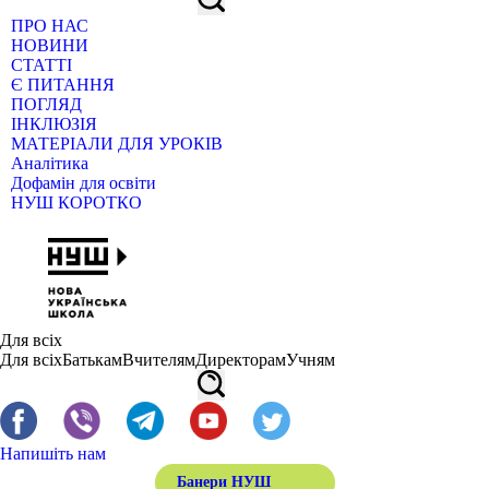
ПРО НАС
НОВИНИ
СТАТТІ
Є ПИТАННЯ
ПОГЛЯД
ІНКЛЮЗІЯ
МАТЕРІАЛИ ДЛЯ УРОКІВ
Аналітика
Дофамін для освіти
НУШ КОРОТКО
Для всіх
Для всіх
Батькам
Вчителям
Директорам
Учням
Напишіть нам
Банери НУШ