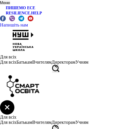
Меню
ПИШЕМО ЕСЕ
RESILIENCE.HELP
Напишіть нам
Для всіх
Для всіх
Батькам
Вчителям
Директорам
Учням
Для всіх
Для всіх
Батькам
Вчителям
Директорам
Учням