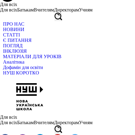
Для всіх
Для всіх
Батькам
Вчителям
Директорам
Учням
ПРО НАС
НОВИНИ
СТАТТІ
Є ПИТАННЯ
ПОГЛЯД
ІНКЛЮЗІЯ
МАТЕРІАЛИ ДЛЯ УРОКІВ
Аналітика
Дофамін для освіти
НУШ КОРОТКО
Для всіх
Для всіх
Батькам
Вчителям
Директорам
Учням