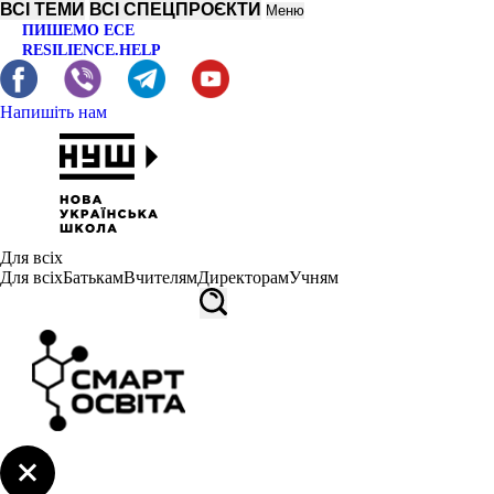
ВСІ ТЕМИ
ВСІ СПЕЦПРОЄКТИ
Меню
ПИШЕМО ЕСЕ
RESILIENCE.HELP
Напишіть нам
Для всіх
Для всіх
Батькам
Вчителям
Директорам
Учням