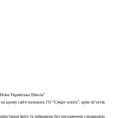
 "Нова Українська Школа"
 на цьому сайті належать ГО “Смарт освіта”, крім об’єктів
користання фото та зображень без погодження з редакцією