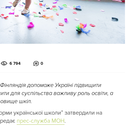
6 794
0
 Фінляндія допоможе Україні підвищити
лити для суспільства важливу роль освіти, а
довище шкіл.
орми української школи” затвердили на
передає
прес-служба МОН
.