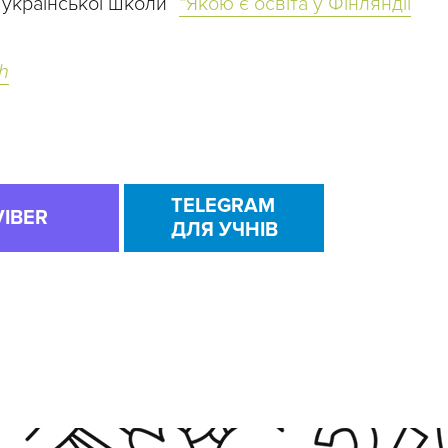
 української школи”
“Якою є освіта у Фінляндії
h
TELEGRAM
VIBER
ДЛЯ УЧНІВ