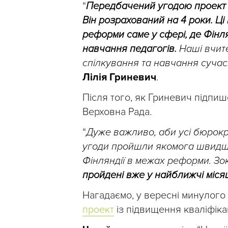
“
Передбачений угодою проект м
Він розрахований на 4 роки. Ці
реформи саме у сфері, де Фінл
навчання педагогів.
Наші вчите
спілкування та навчання сучас
Лілія Гриневич
.
Після того, як Гриневич підпиш
Верховна Рада.
“
Дуже важливо, аби усі бюрокр
угоди пройшли якомога швидше
Фінляндії в межах реформи. Зо
пройдені вже у найближчі місяц
Нагадаємо, у вересні минулого
проект
із підвищення кваліфікац