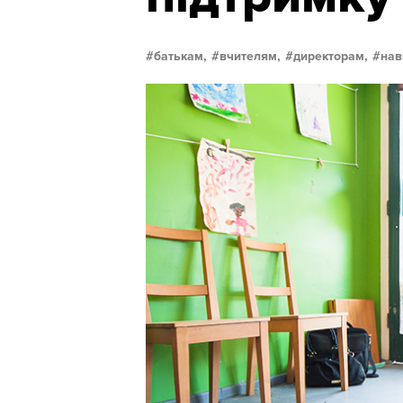
батькам,
вчителям,
директорам,
нав