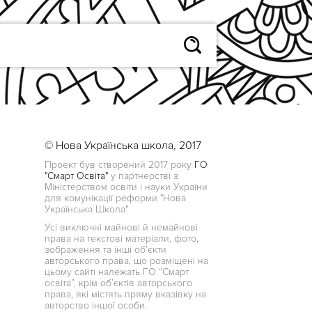
© Нова Українська школа, 2017
Проект був створений 2017 року
ГО
"Смарт Освіта"
у партнерстві з
Міністерством освіти і науки України
для комунікації реформи "Нова
Українська Школа"
Усі виключні майнові й немайнові
права на текстові матеріали, фото,
зображення та інші об’єкти
авторського права, що розміщені на
цьому сайті належать ГО “Смарт
освіта”, крім об’єктів авторського
права, які містять пряму вказівку на
авторство іншої особи.