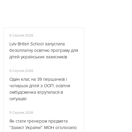
6 Серпня 2026
Lviv British School запустила
безоплатну освітню програму для
дітей українських захисників
6 Серпня 2026
Один клас на 39 першачків і
чотирьох дітей з ООП: освітня
омбудсменка втрутилася в
ситуацію
5 Серпня 2026
Як стати тренером предмета
“Захист України”: МОН оголосило