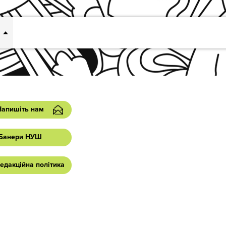
Напишіть нам
Банери НУШ
едакційна політика