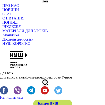
ПРО НАС
НОВИНИ
СТАТТІ
Є ПИТАННЯ
ПОГЛЯД
ІНКЛЮЗІЯ
МАТЕРІАЛИ ДЛЯ УРОКІВ
Аналітика
Дофамін для освіти
НУШ КОРОТКО
Для всіх
Для всіх
Батькам
Вчителям
Директорам
Учням
Напишіть нам
Банери НУШ