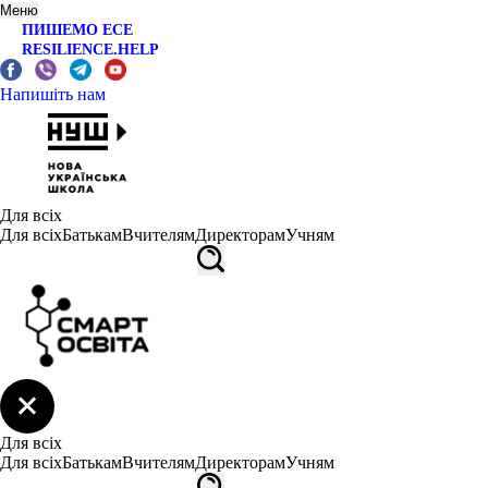
Меню
ПИШЕМО ЕСЕ
RESILIENCE.HELP
Напишіть нам
Для всіх
Для всіх
Батькам
Вчителям
Директорам
Учням
Для всіх
Для всіх
Батькам
Вчителям
Директорам
Учням