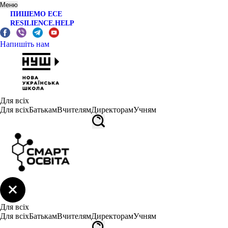
Меню
ПИШЕМО ЕСЕ
RESILIENCE.HELP
Напишіть нам
Для всіх
Для всіх
Батькам
Вчителям
Директорам
Учням
Для всіх
Для всіх
Батькам
Вчителям
Директорам
Учням