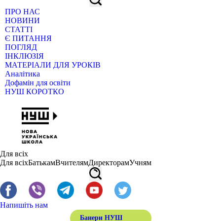
ПРО НАС
НОВИНИ
СТАТТІ
Є ПИТАННЯ
ПОГЛЯД
ІНКЛЮЗІЯ
МАТЕРІАЛИ ДЛЯ УРОКІВ
Аналітика
Дофамін для освіти
НУШ КОРОТКО
Для всіх
Для всіх
Батькам
Вчителям
Директорам
Учням
Напишіть нам
Банери НУШ