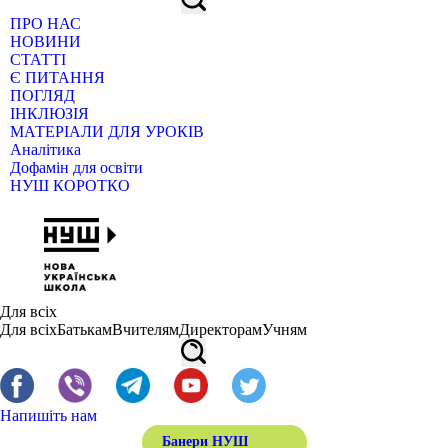
ПРО НАС
НОВИНИ
СТАТТІ
Є ПИТАННЯ
ПОГЛЯД
ІНКЛЮЗІЯ
МАТЕРІАЛИ ДЛЯ УРОКІВ
Аналітика
Дофамін для освіти
НУШ КОРОТКО
Для всіх
Для всіх
Батькам
Вчителям
Директорам
Учням
Напишіть нам
Банери НУШ