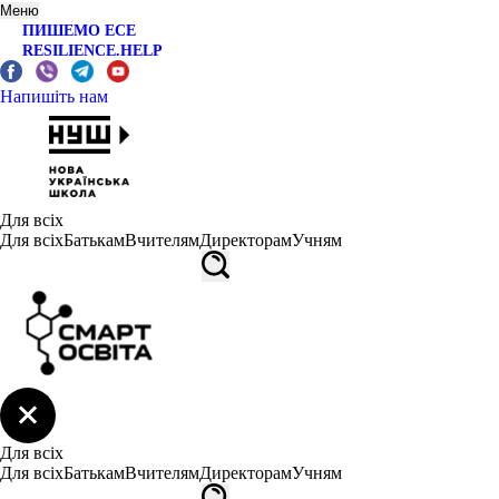
Меню
ПИШЕМО ЕСЕ
RESILIENCE.HELP
Напишіть нам
Для всіх
Для всіх
Батькам
Вчителям
Директорам
Учням
Для всіх
Для всіх
Батькам
Вчителям
Директорам
Учням