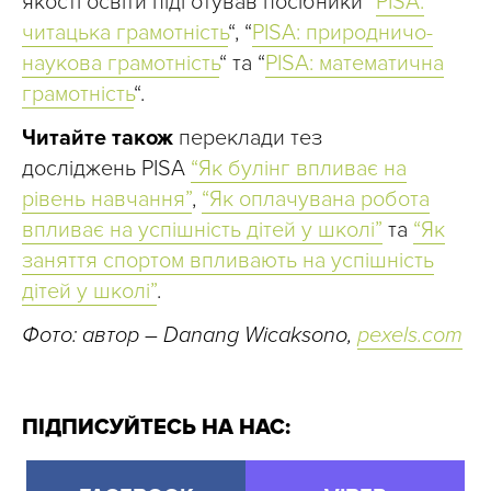
якості освіти підготував посібники “
PISA:
читацька грамотність
“, “
PISA: природничо-
наукова грамот
ніст
ь
“ та “
PISA: математична
грамотність
“.
Читайте також
переклади тез
досліджень PISA
“Як булінг впливає на
рівень навчання”
,
“Як оплачувана робота
впливає на успішність дітей у школі”
та
“Як
заняття спортом впливають на успішність
дітей у школі”
.
Фото: автор – Danang Wicaksono,
pexels.com
ПІДПИСУЙТЕСЬ НА НАС: