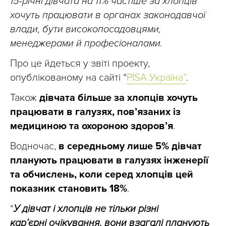
15-річні дівчата на 11% частіше за хлопців
хочуть працювати в органах законодавчої
влади, бути високопосадовцями,
менеджерами й професіоналами.
Про це йдеться у звіті проекту,
опублікованому на сайті “
PISA Україна”
.
Також
дівчата більше за хлопців хочуть
працювати в галузях, пов’язаних із
медициною та охороною здоров’я
.
Водночас,
в середньому лише 5% дівчат
планують працювати в галузях інженерії
та обчислень, коли серед хлопців цей
показник становить 18%
.
“
У дівчат і хлопців не тільки різні
кар’єрні
очікування, вони взагалі планують