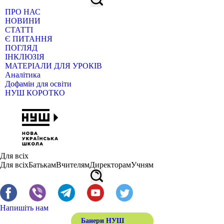
ПРО НАС
НОВИНИ
СТАТТІ
Є ПИТАННЯ
ПОГЛЯД
ІНКЛЮЗІЯ
МАТЕРІАЛИ ДЛЯ УРОКІВ
Аналітика
Дофамін для освіти
НУШ КОРОТКО
Для всіх
Для всіх
Батькам
Вчителям
Директорам
Учням
Напишіть нам
Банери НУШ