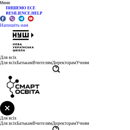
Меню
ПИШЕМО ЕСЕ
RESILIENCE.HELP
Напишіть нам
Для всіх
Для всіх
Батькам
Вчителям
Директорам
Учням
Для всіх
Для всіх
Батькам
Вчителям
Директорам
Учням