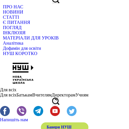
ПРО НАС
НОВИНИ
СТАТТІ
Є ПИТАННЯ
ПОГЛЯД
ІНКЛЮЗІЯ
МАТЕРІАЛИ ДЛЯ УРОКІВ
Аналітика
Дофамін для освіти
НУШ КОРОТКО
Для всіх
Для всіх
Батькам
Вчителям
Директорам
Учням
Напишіть нам
Банери НУШ