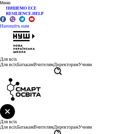
Меню
ПИШЕМО ЕСЕ
RESILIENCE.HELP
Напишіть нам
Для всіх
Для всіх
Батькам
Вчителям
Директорам
Учням
Для всіх
Для всіх
Батькам
Вчителям
Директорам
Учням