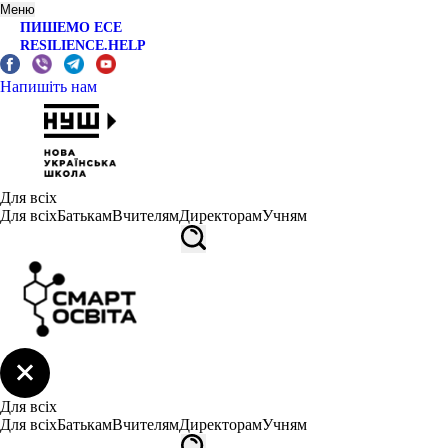
Меню
ПИШЕМО ЕСЕ
RESILIENCE.HELP
Напишіть нам
Для всіх
Для всіх
Батькам
Вчителям
Директорам
Учням
Для всіх
Для всіх
Батькам
Вчителям
Директорам
Учням