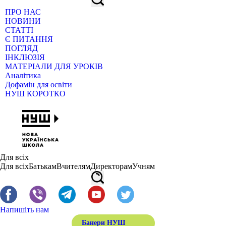
ПРО НАС
НОВИНИ
СТАТТІ
Є ПИТАННЯ
ПОГЛЯД
ІНКЛЮЗІЯ
МАТЕРІАЛИ ДЛЯ УРОКІВ
Аналітика
Дофамін для освіти
НУШ КОРОТКО
Для всіх
Для всіх
Батькам
Вчителям
Директорам
Учням
Напишіть нам
Банери НУШ