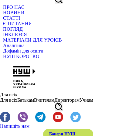
ПРО НАС
НОВИНИ
СТАТТІ
Є ПИТАННЯ
ПОГЛЯД
ІНКЛЮЗІЯ
МАТЕРІАЛИ ДЛЯ УРОКІВ
Аналітика
Дофамін для освіти
НУШ КОРОТКО
Для всіх
Для всіх
Батькам
Вчителям
Директорам
Учням
Напишіть нам
Банери НУШ