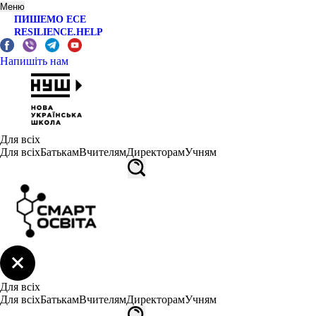
Меню
ПИШЕМО ЕСЕ
RESILIENCE.HELP
Напишіть нам
Для всіх
Для всіх
Батькам
Вчителям
Директорам
Учням
Для всіх
Для всіх
Батькам
Вчителям
Директорам
Учням