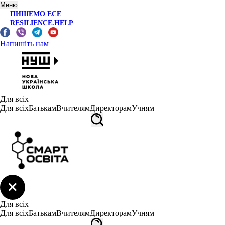
Меню
ПИШЕМО ЕСЕ
RESILIENCE.HELP
Напишіть нам
Для всіх
Для всіх
Батькам
Вчителям
Директорам
Учням
Для всіх
Для всіх
Батькам
Вчителям
Директорам
Учням