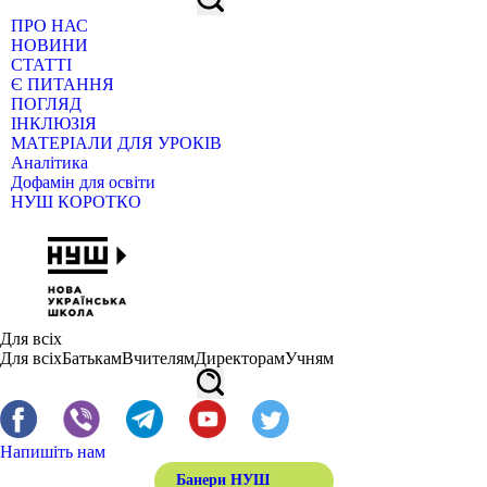
ПРО НАС
НОВИНИ
СТАТТІ
Є ПИТАННЯ
ПОГЛЯД
ІНКЛЮЗІЯ
МАТЕРІАЛИ ДЛЯ УРОКІВ
Аналітика
Дофамін для освіти
НУШ КОРОТКО
Для всіх
Для всіх
Батькам
Вчителям
Директорам
Учням
Напишіть нам
Банери НУШ