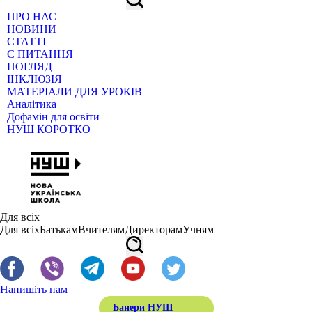
ПРО НАС
НОВИНИ
СТАТТІ
Є ПИТАННЯ
ПОГЛЯД
ІНКЛЮЗІЯ
МАТЕРІАЛИ ДЛЯ УРОКІВ
Аналітика
Дофамін для освіти
НУШ КОРОТКО
Для всіх
Для всіх
Батькам
Вчителям
Директорам
Учням
Напишіть нам
Банери НУШ